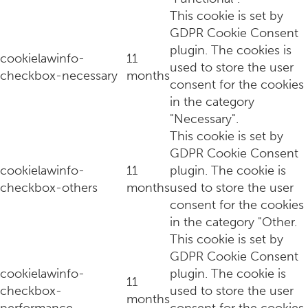
This cookie is set by
GDPR Cookie Consent
plugin. The cookies is
cookielawinfo-
11
used to store the user
Heling versus vermijding: hoe herken je het verschil?
checkbox-necessary
months
consent for the cookies
in the category
"Necessary".
This cookie is set by
GDPR Cookie Consent
cookielawinfo-
11
plugin. The cookie is
checkbox-others
months
used to store the user
consent for the cookies
in the category "Other.
This cookie is set by
GDPR Cookie Consent
cookielawinfo-
plugin. The cookie is
Waarom energie meer zegt dan duizend woorden
11
checkbox-
used to store the user
months