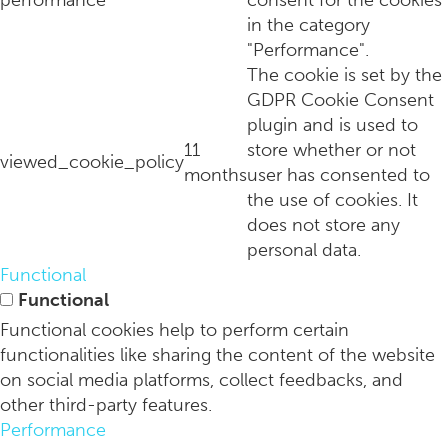
performance
consent for the cookies
in the category
"Performance".
The cookie is set by the
GDPR Cookie Consent
plugin and is used to
11
store whether or not
viewed_cookie_policy
months
user has consented to
the use of cookies. It
does not store any
personal data.
Verlaag je stressniveau door middel van deze tips
Functional
Functional
Functional cookies help to perform certain
functionalities like sharing the content of the website
on social media platforms, collect feedbacks, and
other third-party features.
Performance