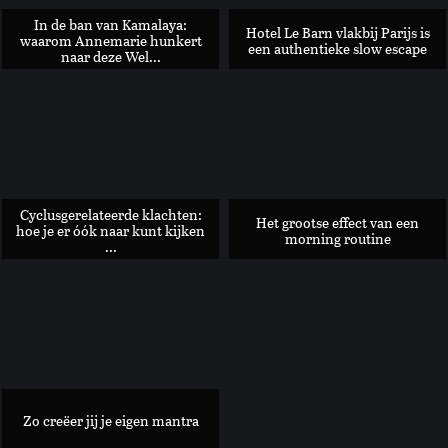
In de ban van Kamalaya:
Hotel Le Barn vlakbij Parijs is
waarom Annemarie hunkert
een authentieke slow escape
naar deze Wel...
Generatie: we putten onszelf uit en gaan oververmoeid op va
Cyclusgerelateerde klachten:
Het grootse effect van een
hoe je er óók naar kunt kijken
morning routine
...
8 dingen waar mensen die 'personal space' nodig hebben zich
Zo creëer jij je eigen mantra