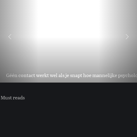
Géén contact werkt wel als je snapt hoe mannelijke psycholo
Must reads