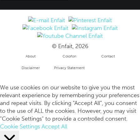
© Enfait, 2026
About
Colofon
Contact
Disclaimer
Privacy Statement
Wat betekent de mantra 'Om Namah Shivaya' eigenlijk?
Copyright
info
We use cookies on our website to give you the most
relevant experience by remembering your preferences
and repeat visits. By clicking “Accept All”, you consent
to the use of ALL the cookies. However, you may visit
"Cookie Settings" to provide a controlled consent.
Cookie Settings
Accept All