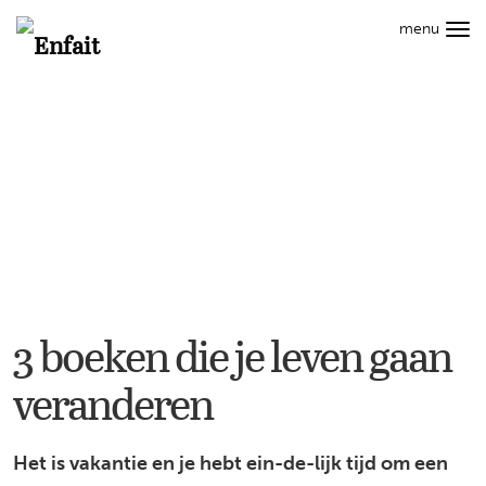
Hoofdmenu
menu
Tog
Search
navi
CAREER
STYLE
WELLNESS
CULT
LIVING
Info
3
boeken
die
je
leven
gaan
3 boeken die je leven gaan
veranderen
veranderen
Het is vakantie en je hebt ein-de-lijk tijd om een