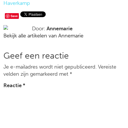
Haverkamp
Deel
Save
op
Door:
Annemarie
Bekijk alle artikelen van Annemarie
social
media
Reacties
Geef een reactie
Je e-mailadres wordt niet gepubliceerd.
Vereiste
velden zijn gemarkeerd met
*
Reactie
*