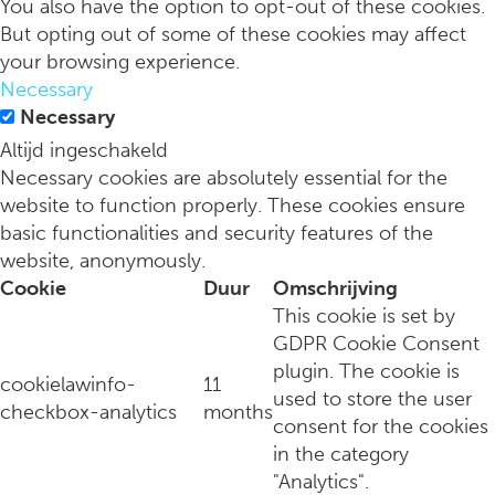
You also have the option to opt-out of these cookies.
But opting out of some of these cookies may affect
your browsing experience.
Necessary
Nieuwe buren? Zo breek je het ijs en krijg je warm contact
Necessary
Altijd ingeschakeld
Necessary cookies are absolutely essential for the
website to function properly. These cookies ensure
basic functionalities and security features of the
website, anonymously.
Cookie
Duur
Omschrijving
This cookie is set by
GDPR Cookie Consent
plugin. The cookie is
cookielawinfo-
11
used to store the user
checkbox-analytics
months
consent for the cookies
Wijnliefhebbers kunnen op maandag bij Bisous neerstrijken 
in the category
"Analytics".