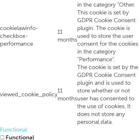
in the category "Other.
This cookie is set by
GDPR Cookie Consent
cookielawinfo-
plugin. The cookie is
Loods 5 blaast de oude schaatstraditie nieuw leven in met de 
11
checkbox-
used to store the user
months
performance
consent for the cookies
in the category
"Performance".
The cookie is set by the
GDPR Cookie Consent
plugin and is used to
11
store whether or not
viewed_cookie_policy
months
user has consented to
the use of cookies. It
does not store any
personal data.
Café Modern Amsterdam: al jarenlang hét restaurant in Amst
Functional
Functional