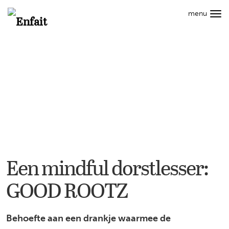
Hoofdmenu
menu
Tog
Search
navi
CAREER
STYLE
WELLNESS
CULT
LIVING
Info
Een
mindful
dorstlesser:
GOOD
ROOTZ
Een mindful dorstlesser:
GOOD ROOTZ
Behoefte aan een drankje waarmee de