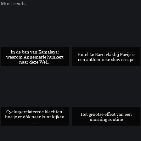
Must reads
In de ban van Kamalaya:
Hotel Le Barn vlakbij Parijs is
waarom Annemarie hunkert
een authentieke slow escape
naar deze Wel...
ROTATE is hét sophisticated restaurant aan het Leidseplein
Cyclusgerelateerde klachten:
Het grootse effect van een
hoe je er óók naar kunt kijken
morning routine
...