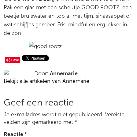
Pak een glas met een scheutje GOOD ROOTZ, een
beetje bruiswater en top af met tijm, sinaasappel of
wat schijfjes gember. Fris, mindful en erg lekker in
de zon!
Deel
Save
op
Door:
Annemarie
Bekijk alle artikelen van Annemarie
social
media
Reacties
Geef een reactie
Je e-mailadres wordt niet gepubliceerd.
Vereiste
velden zijn gemarkeerd met
*
Reactie
*