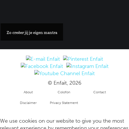
Met deze collectie van kunstenaar Jacques Merle kleed je je h
Zo creëer jij je eigen mantra
© Enfait, 2026
About
Colofon
Contact
Disclaimer
Privacy Statement
Verborgen tuin aan de Amsterdamse grachten krijgt opsmuk 
Copyright
info
We use cookies on our website to give you the most
relevant experience by remembering your preferences