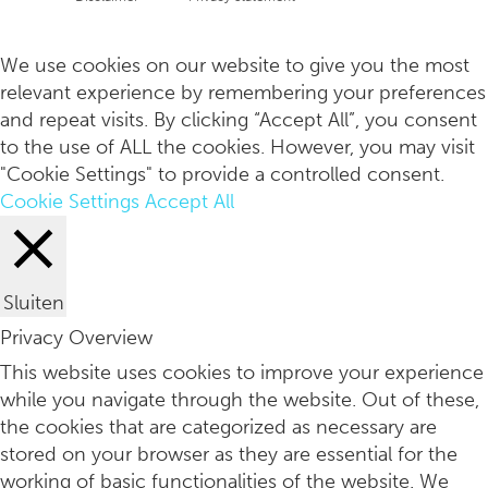
Pistache cold brew latte
Copyright
info
We use cookies on our website to give you the most
relevant experience by remembering your preferences
and repeat visits. By clicking “Accept All”, you consent
to the use of ALL the cookies. However, you may visit
"Cookie Settings" to provide a controlled consent.
Cookie Settings
Accept All
Sluiten
Privacy Overview
De Half Moon Lounge is knus en serveert deze maand champ
This website uses cookies to improve your experience
while you navigate through the website. Out of these,
the cookies that are categorized as necessary are
stored on your browser as they are essential for the
working of basic functionalities of the website. We