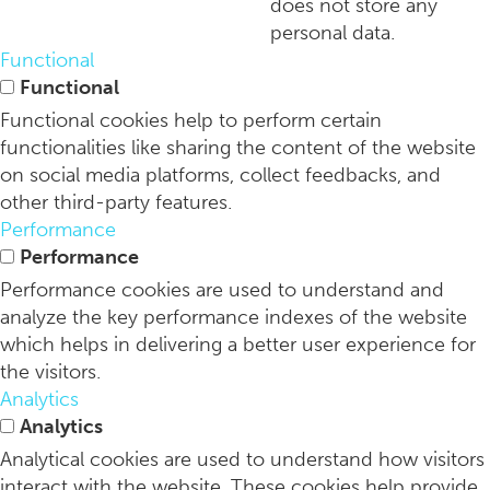
does not store any
personal data.
Brasserie Vessel: all-day tafelen aan het Amsterdamse IJ
Functional
Functional
Functional cookies help to perform certain
functionalities like sharing the content of the website
on social media platforms, collect feedbacks, and
other third-party features.
Performance
Performance
Performance cookies are used to understand and
analyze the key performance indexes of the website
which helps in delivering a better user experience for
the visitors.
Analytics
Analytics
Analytical cookies are used to understand how visitors
interact with the website. These cookies help provide