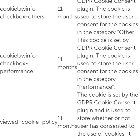
GDPR Cookie Consent
cookielawinfo-
11
plugin. The cookie is
checkbox-others
months
used to store the user
consent for the cookies
in the category "Other.
This cookie is set by
GDPR Cookie Consent
cookielawinfo-
plugin. The cookie is
Thuis een dinner party hosten? Dit zijn drie onmisbare tips
11
checkbox-
used to store the user
months
performance
consent for the cookies
in the category
"Performance".
The cookie is set by the
GDPR Cookie Consent
plugin and is used to
11
store whether or not
viewed_cookie_policy
months
user has consented to
the use of cookies. It