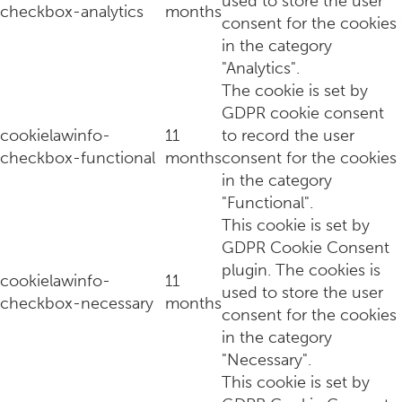
used to store the user
checkbox-analytics
months
consent for the cookies
Zelf (vega) tartaar maken? Deze wordt goddelijk door de Para
in the category
"Analytics".
The cookie is set by
GDPR cookie consent
cookielawinfo-
11
to record the user
checkbox-functional
months
consent for the cookies
in the category
"Functional".
This cookie is set by
GDPR Cookie Consent
plugin. The cookies is
cookielawinfo-
11
used to store the user
Intiem, charmant én zalig eten op sterrenniveau bij restaura
checkbox-necessary
months
consent for the cookies
in the category
"Necessary".
This cookie is set by