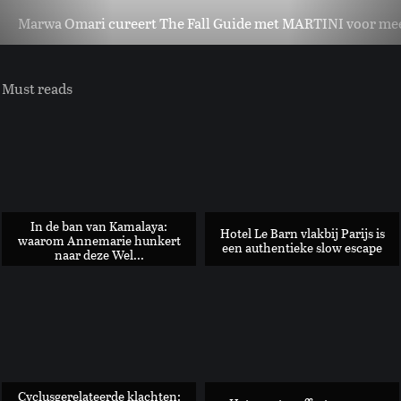
Marwa Omari cureert The Fall Guide met MARTINI voor meer 
Must reads
In de ban van Kamalaya:
Hotel Le Barn vlakbij Parijs is
waarom Annemarie hunkert
een authentieke slow escape
naar deze Wel...
Spritz’s en Pastries: dit is dé St-Germain pastry van het s...
Cyclusgerelateerde klachten: