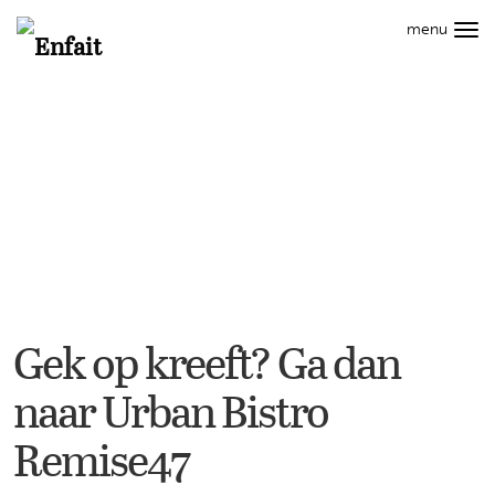
Hoofdmenu
menu
Tog
Search
navi
CAREER
STYLE
WELLNESS
CULT
LIVING
Info
Gek
op
kreeft?
Ga
dan
naar
Gek op kreeft? Ga dan
Urban
naar Urban Bistro
Bistro
Remise47
Remise47