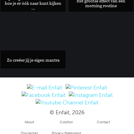
Het grootse effect van een
hoe je er óók naar kunt kijken
morning routine
...
Is de Beast Blender dé tool om snel en zonder veel afwas een .
Zo creëer jij je eigen mantra
© Enfait, 2026
About
Colofon
Contact
Disclaimer
Privacy Statement